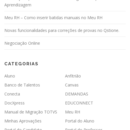
o
Aprendizagem
s
Meu RH – Como inserir batidas manuais no Meu RH
t
s
Novas funcionalidades para correções de provas no Qstione.
Negociação Online
CATEGORIAS
Aluno
Anfitrião
Banco de Talentos
Canvas
Conecta
DEMANDAS
DocXpress
EDUCONNECT
Manual de Migração TOTVS
Meu RH
Minhas Aprovações
Portal do Aluno
Portal do Candidato
Portal do Professor