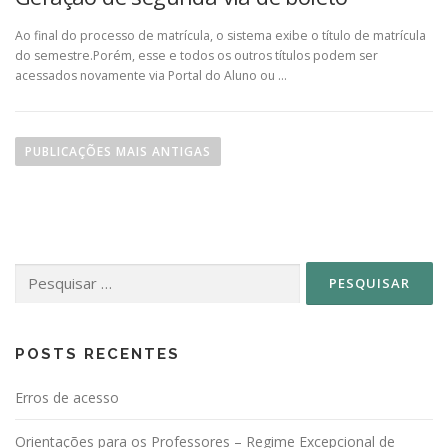
Ao final do processo de matrícula, o sistema exibe o título de matrícula
do semestre.Porém, esse e todos os outros títulos podem ser
acessados novamente via Portal do Aluno ou …
N
a
PUBLICAÇÕES MAIS ANTIGAS
v
e
g
a
Pesquisar
ç
por:
ã
o
p
POSTS RECENTES
o
Erros de acesso
r
p
Orientações para os Professores – Regime Excepcional de