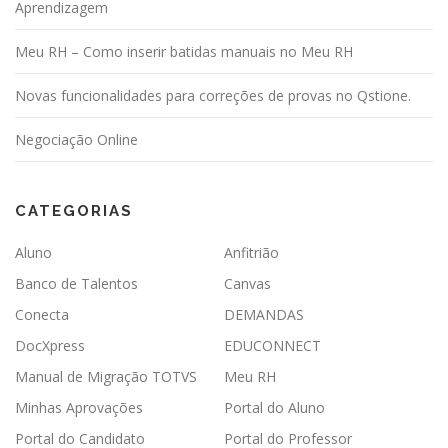
o
Aprendizagem
s
Meu RH – Como inserir batidas manuais no Meu RH
t
s
Novas funcionalidades para correções de provas no Qstione.
Negociação Online
CATEGORIAS
Aluno
Anfitrião
Banco de Talentos
Canvas
Conecta
DEMANDAS
DocXpress
EDUCONNECT
Manual de Migração TOTVS
Meu RH
Minhas Aprovações
Portal do Aluno
Portal do Candidato
Portal do Professor