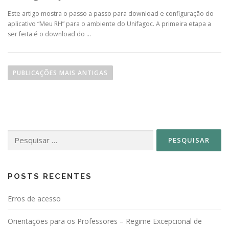
Este artigo mostra o passo a passo para download e configuração do
aplicativo “Meu RH” para o ambiente do Unifagoc. A primeira etapa a
ser feita é o download do …
N
a
PUBLICAÇÕES MAIS ANTIGAS
v
e
g
a
Pesquisar
ç
por:
ã
o
p
POSTS RECENTES
o
Erros de acesso
r
p
Orientações para os Professores – Regime Excepcional de