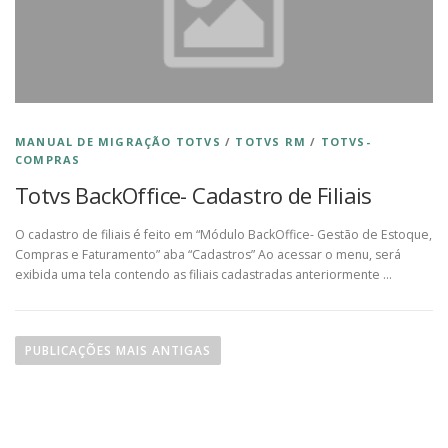
MANUAL DE MIGRAÇÃO TOTVS
/
TOTVS RM
/
TOTVS-
COMPRAS
Totvs BackOffice- Cadastro de Filiais
O cadastro de filiais é feito em “Módulo BackOffice- Gestão de Estoque,
Compras e Faturamento” aba “Cadastros” Ao acessar o menu, será
exibida uma tela contendo as filiais cadastradas anteriormente …
N
a
PUBLICAÇÕES MAIS ANTIGAS
v
e
g