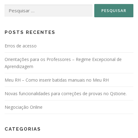
a
Pesquisar
ç
por:
ã
o
p
POSTS RECENTES
o
Erros de acesso
r
p
Orientações para os Professores – Regime Excepcional de
o
Aprendizagem
s
Meu RH – Como inserir batidas manuais no Meu RH
t
s
Novas funcionalidades para correções de provas no Qstione.
Negociação Online
CATEGORIAS