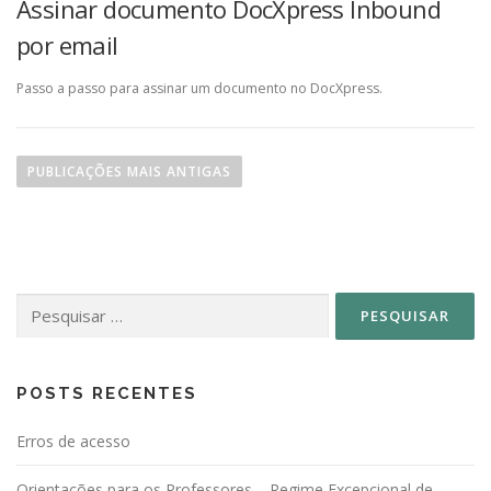
Assinar documento DocXpress Inbound
por email
Passo a passo para assinar um documento no DocXpress.
N
a
PUBLICAÇÕES MAIS ANTIGAS
v
e
g
a
Pesquisar
ç
por:
ã
o
p
POSTS RECENTES
o
Erros de acesso
r
p
Orientações para os Professores – Regime Excepcional de