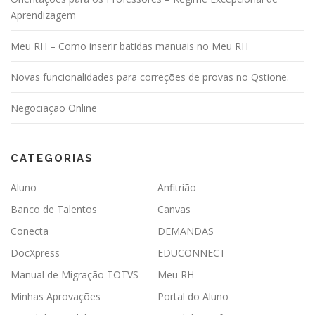
o
Aprendizagem
s
Meu RH – Como inserir batidas manuais no Meu RH
t
s
Novas funcionalidades para correções de provas no Qstione.
Negociação Online
CATEGORIAS
Aluno
Anfitrião
Banco de Talentos
Canvas
Conecta
DEMANDAS
DocXpress
EDUCONNECT
Manual de Migração TOTVS
Meu RH
Minhas Aprovações
Portal do Aluno