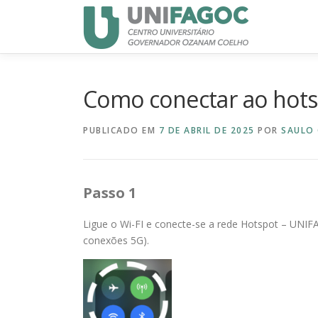
Pular
para
o
conteúdo
Como conectar ao hotsp
PUBLICADO EM
7 DE ABRIL DE 2025
POR
SAULO
Passo 1
Ligue o Wi-FI e conecte-se a rede Hotspot – UNI
conexões 5G).