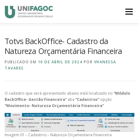
Pular
para
Menu
o
conteúdo
MEU RH
BANCO DE TALENTOS
CANVAS
Totvs BackOffice- Cadastro da
Natureza Orçamentária Financeira
PORTAL DO ALUNO
PORTAL DO CANDIDATO
PUBLICADO EM
10 DE ABRIL DE 2024
POR
VHANESSA
TAVARES
O cadastro que será apresentado abaixo está localizado no
“Módulo
BackOffice- Gestão Financeira”
aba
“Cadastros”
opção
“Movimento- Natureza Orçamentária Financeira”
Imagem 01 – Cadastros – Natureza Orçamentaria Financeira