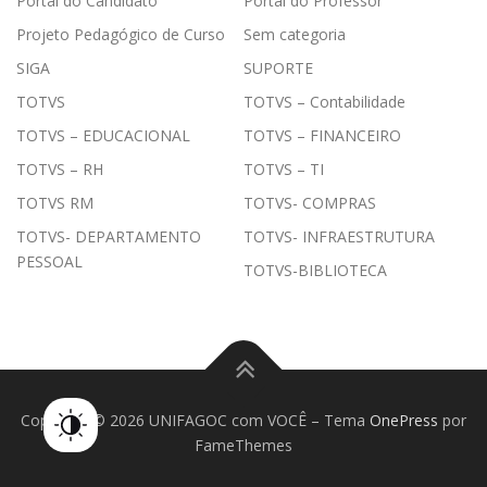
Portal do Candidato
Portal do Professor
Projeto Pedagógico de Curso
Sem categoria
SIGA
SUPORTE
TOTVS
TOTVS – Contabilidade
TOTVS – EDUCACIONAL
TOTVS – FINANCEIRO
TOTVS – RH
TOTVS – TI
TOTVS RM
TOTVS- COMPRAS
TOTVS- DEPARTAMENTO
TOTVS- INFRAESTRUTURA
PESSOAL
TOTVS-BIBLIOTECA
Copyright © 2026 UNIFAGOC com VOCÊ
–
Tema
OnePress
por
FameThemes