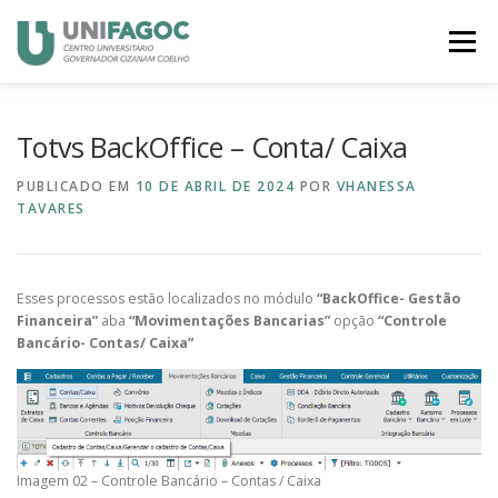
Pular
para
Menu
o
conteúdo
MEU RH
BANCO DE TALENTOS
CANVAS
Totvs BackOffice – Conta/ Caixa
PUBLICADO EM
10 DE ABRIL DE 2024
POR
VHANESSA
TAVARES
PORTAL DO ALUNO
PORTAL DO CANDIDATO
Esses processos estão localizados no módulo
“BackOffice- Gestão
Financeira”
aba
“Movimentações Bancarias”
opção
“Controle
Bancário- Contas/ Caixa”
Imagem 02 – Controle Bancário – Contas / Caixa