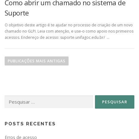
Como abrir um chamado no sistema de
Suporte
O objetivo deste artigo é te ajudar no processo de criação de um novo
chamado no GLPI. Leia com atenção, e use-o como apoio nos primeiros
acessos. Endereço de acesso: suporte.unifagoc.edu.br/ …
N
a
PUBLICAÇÕES MAIS ANTIGAS
v
e
g
a
Pesquisar
ç
por:
ã
o
p
POSTS RECENTES
o
Erros de acesso