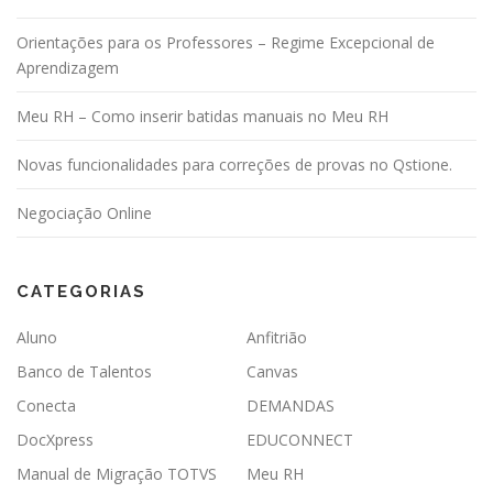
r
p
Orientações para os Professores – Regime Excepcional de
o
Aprendizagem
s
Meu RH – Como inserir batidas manuais no Meu RH
t
s
Novas funcionalidades para correções de provas no Qstione.
Negociação Online
CATEGORIAS
Aluno
Anfitrião
Banco de Talentos
Canvas
Conecta
DEMANDAS
DocXpress
EDUCONNECT
Manual de Migração TOTVS
Meu RH